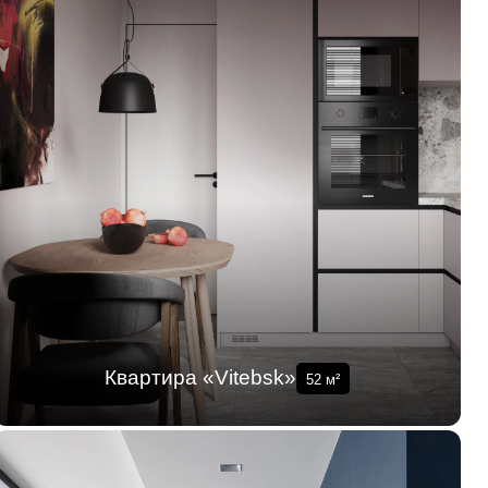
Квартира «Vitebsk»
52
м²