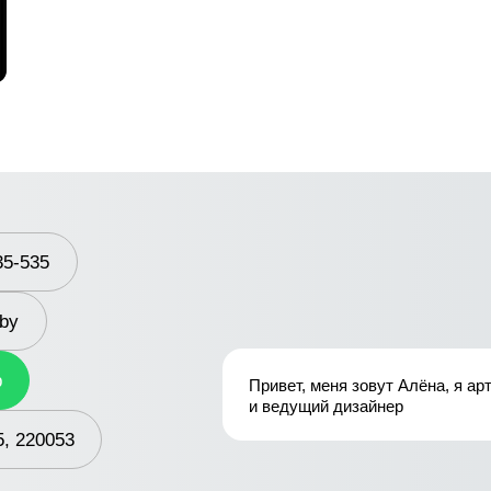
35-535
.by
p
Привет, меня зовут Алёна, я ар
и ведущий дизайнер
5, 220053