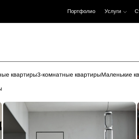
Портфолио
Услуги
С
тные квартиры
3-комнатные квартиры
Маленькие к
ы