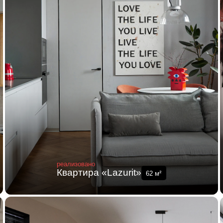
реализовано
Квартира «Lazurit»
62
м²