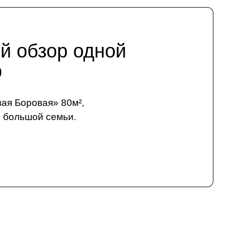
й обзор одной
р
ая Боровая» 80м²,
я большой семьи.