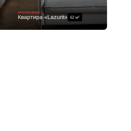
реализовано
Квартира «Lazurit»
62
м²