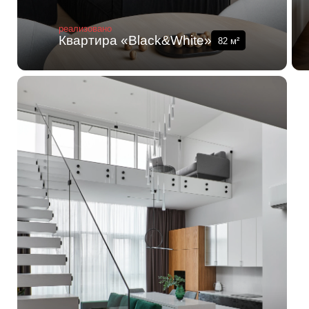
реализовано
Квартира «Black&White»
82
м²