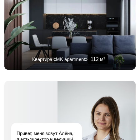
112
м²
Квартира «MK apartment»
Привет, меня зовут Алёна,
я арт-директор и ведущий