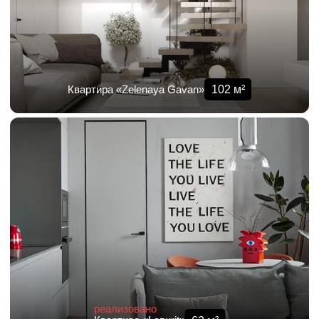
102
м²
Квартира «Zelenaya Gavan»
реализовано