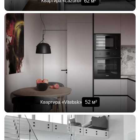
62
м²
Квартира «Lazurit»
52
м²
Квартира «Vitebsk»