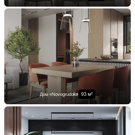
93
м²
Дом «Novogrudok»