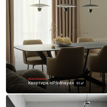
реализовано
Квартира «Pilotnaya»
93
м²