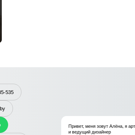
35-535
.by
p
Привет, меня зовут Алёна, я ар
и ведущий дизайнер