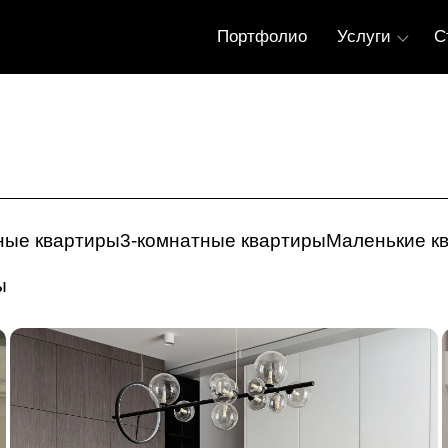
Портфолио
Услуги
С
тные квартиры
3-комнатные квартиры
Маленькие к
ы