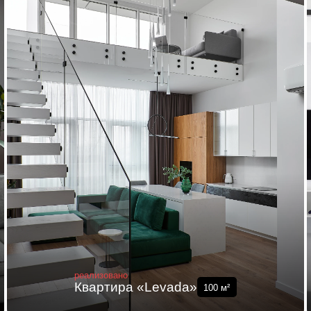
реализовано
Квартира «Levada»
100
м²