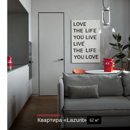
реализовано
Квартира «Lazurit»
62
м²