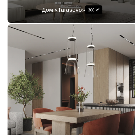
Дом «Tarasovo»
300
м²