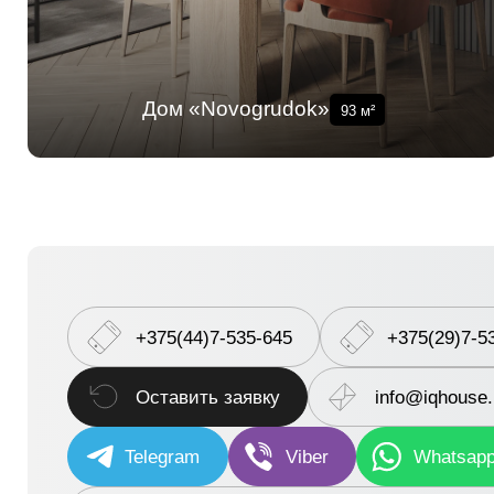
Дом «Novogrudok»
93
м²
+375(44)7-535-645
+375(29)7-5
Оставить заявку
info@iqhouse
Telegram
Viber
Whatsap