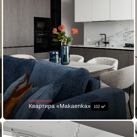
реализовано
Квартира «Makaenka»
102
м²