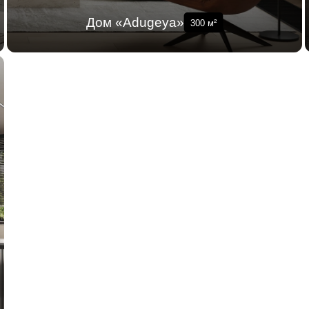
Дом «Adugeya»
300
м²